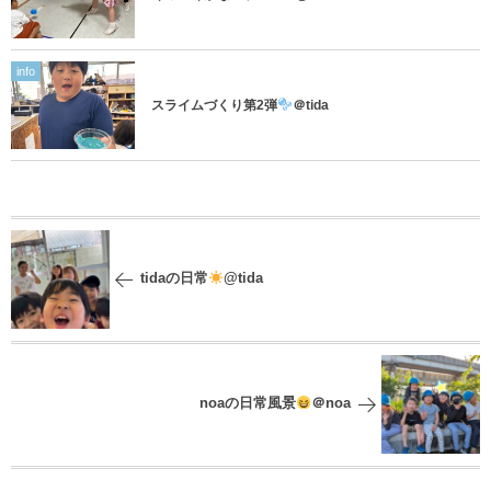
info
スライムづくり第2弾
＠tida
tidaの日常
@tida
noaの日常風景
＠noa