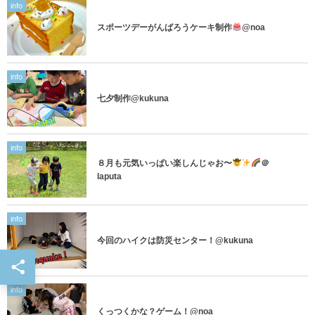
info
スポーツデーがんばろうケーキ制作
@noa
info
七夕制作@kukuna
info
８月も元気いっぱい楽しんじゃお〜
＠
laputa
info
今回のハイクは防災センター！@kukuna
info
くっつくかな？ゲーム！@noa