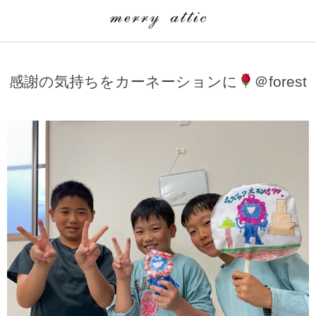
学童クラブ一覧
CLASS
感謝の気持ちをカーネーションに
＠forest
埼玉県
merry attic ミュージッククラス
沖縄県
merry attic プログラミング入門クラス/viscuit