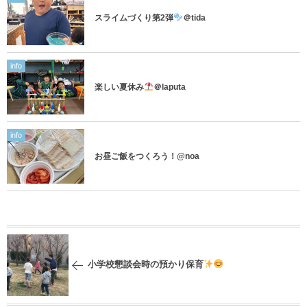
スライムづくり第2弾
＠tida
info
楽しい夏休み
＠laputa
info
お昼ご飯をつくろう！@noa
小学校懇談会時の預かり保育