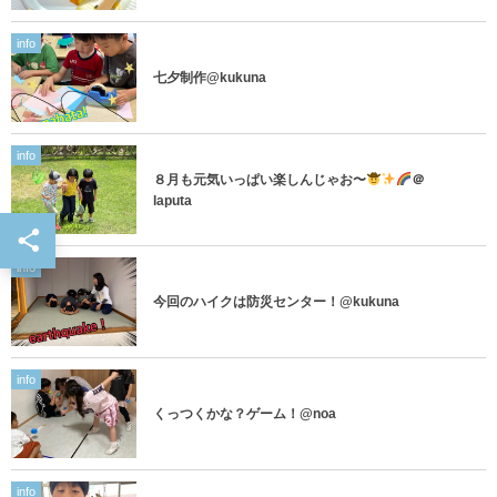
info
七夕制作@kukuna
info
８月も元気いっぱい楽しんじゃお〜
＠
laputa
info
今回のハイクは防災センター！@kukuna
info
くっつくかな？ゲーム！@noa
info