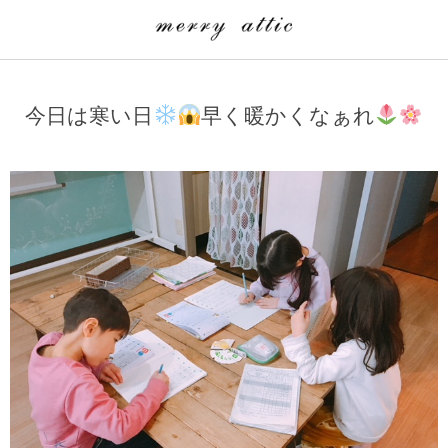
学童クラブ一覧
CLASS
今日は寒い日
早く暖かくなぁれ
埼玉県
merry attic ミュージッククラス
沖縄県
merry attic プログラミング入門クラス/viscuit