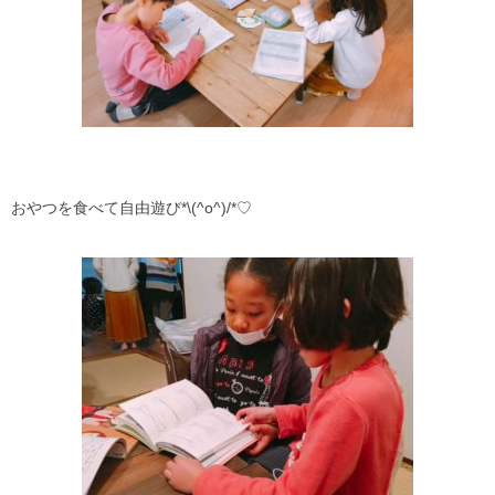
おやつを食べて自由遊び*\(^o^)/*♡