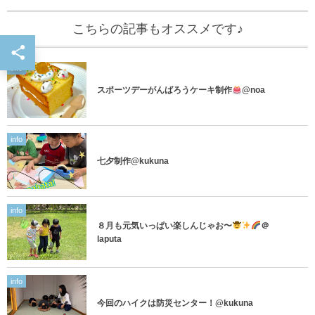
こちらの記事もオススメです♪
info
スポーツデーがんばろうケーキ制作
@noa
info
七夕制作@kukuna
info
８月も元気いっぱい楽しんじゃお〜
＠
laputa
info
今回のハイクは防災センター！@kukuna