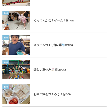
info
くっつくかな？ゲーム！@noa
info
スライムづくり第2弾
＠tida
info
楽しい夏休み
＠laputa
info
お昼ご飯をつくろう！@noa