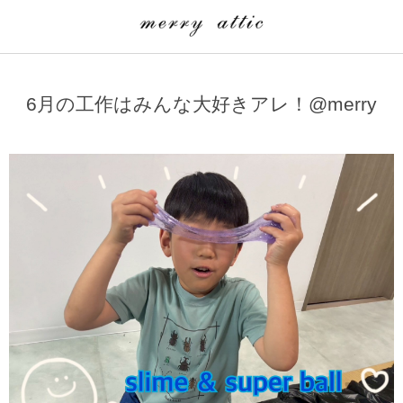
学童クラブ一覧
CLASS
6月の工作はみんな大好きアレ！@merry
埼玉県
merry attic ミュージッククラス
沖縄県
merry attic プログラミング入門クラス/viscuit