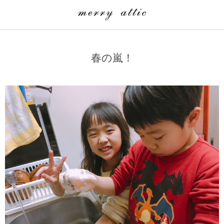
学童クラブ一覧
CLASS
春の嵐！
埼玉県
merry attic ミュージッククラス
沖縄県
merry attic プログラミング入門クラス/viscuit