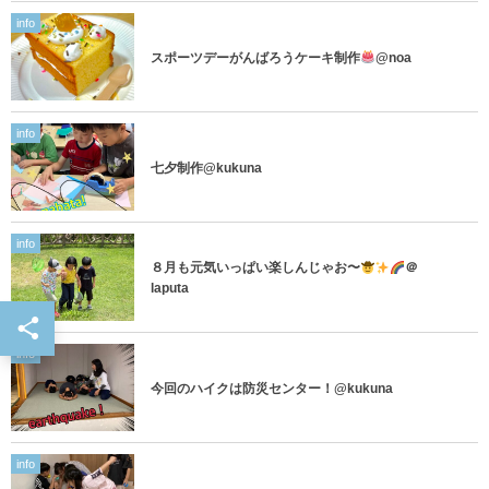
info
スポーツデーがんばろうケーキ制作
@noa
info
七夕制作@kukuna
info
８月も元気いっぱい楽しんじゃお〜
＠
laputa
info
今回のハイクは防災センター！@kukuna
info