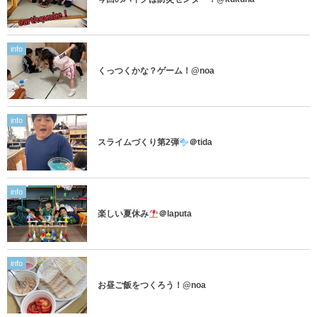
info
くっつくかな？ゲーム！@noa
info
スライムづくり第2弾
＠tida
info
楽しい夏休み
＠laputa
info
お昼ご飯をつくろう！@noa