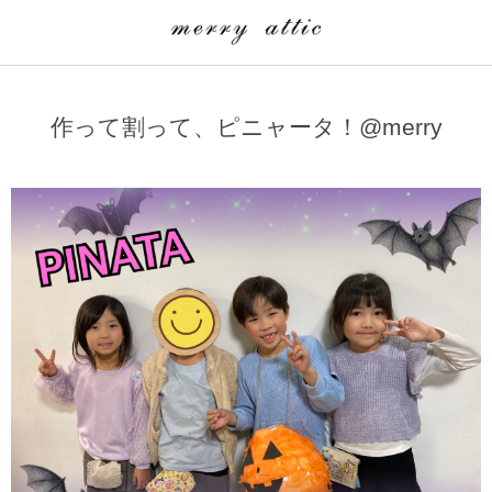
学童クラブ一覧
CLASS
作って割って、ピニャータ！@merry
埼玉県
merry attic ミュージッククラス
沖縄県
merry attic プログラミング入門クラス/viscuit