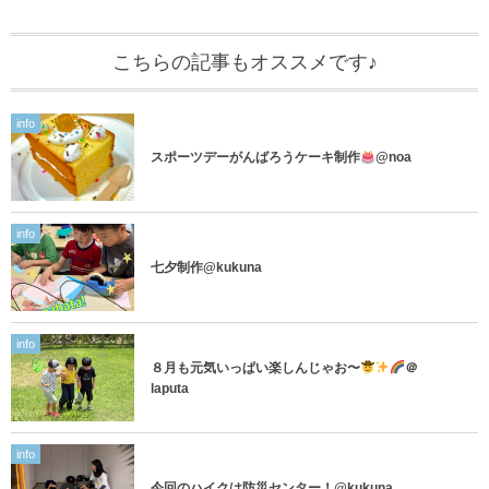
こちらの記事もオススメです♪
info
スポーツデーがんばろうケーキ制作
@noa
info
七夕制作@kukuna
info
８月も元気いっぱい楽しんじゃお〜
＠
laputa
info
今回のハイクは防災センター！@kukuna