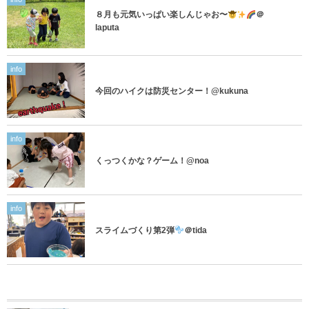
８月も元気いっぱい楽しんじゃお〜
＠
laputa
info
今回のハイクは防災センター！@kukuna
info
くっつくかな？ゲーム！@noa
info
スライムづくり第2弾
＠tida