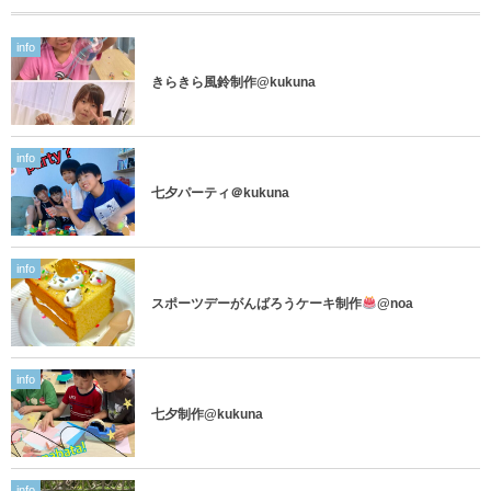
info
きらきら風鈴制作@kukuna
info
七夕パーティ＠kukuna
info
スポーツデーがんばろうケーキ制作
@noa
info
七夕制作@kukuna
info