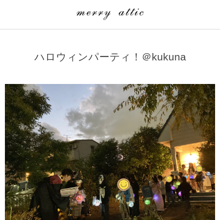
学童クラブ一覧
CLASS
ハロウィンパーティ！＠kukuna
埼玉県
merry attic ミュージッククラス
沖縄県
merry attic プログラミング入門クラス/viscuit