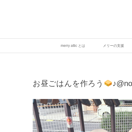
merry attic とは
メリーの支援
お昼ごはんを作ろう
♪@no