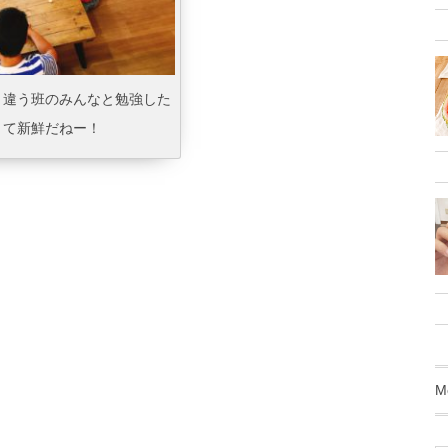
と違う班のみんなと勉強した
きて新鮮だねー！
M