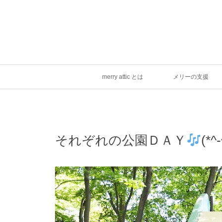
merry attic とは
メリーの支援
それぞれの公園ＤＡＹ
(*^-