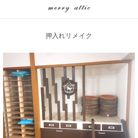
学童クラブ一覧
CLASS
押入れリメイク
埼玉県
merry attic ミュージッククラス
沖縄県
merry attic プログラミング入門クラス/viscuit