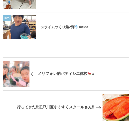
info
スライムづくり第2弾
＠tida
メリフォレ的パティシエ体験
♬
行ってきた!!江戸川区すくすくスクールさん!!