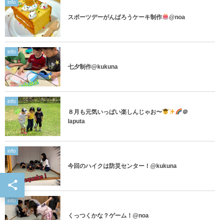
info
スポーツデーがんばろうケーキ制作
@noa
info
七夕制作@kukuna
info
８月も元気いっぱい楽しんじゃお〜
＠
laputa
info
今回のハイクは防災センター！@kukuna
info
くっつくかな？ゲーム！@noa