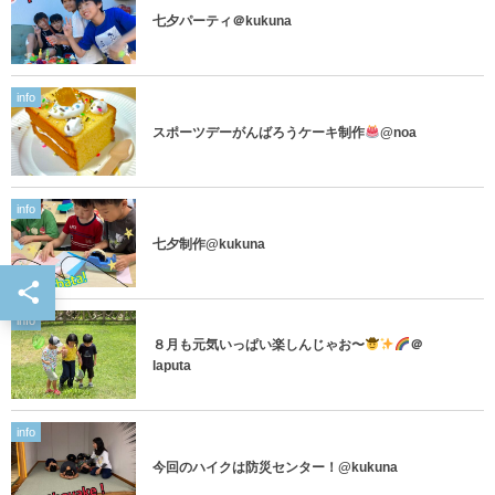
七夕パーティ＠kukuna
info
スポーツデーがんばろうケーキ制作
@noa
info
七夕制作@kukuna
info
８月も元気いっぱい楽しんじゃお〜
＠
laputa
info
今回のハイクは防災センター！@kukuna