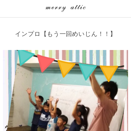
学童クラブ一覧
CLASS
インプロ【もう一回めいじん！！】
埼玉県
merry attic ミュージッククラス
沖縄県
merry attic プログラミング入門クラス/viscuit