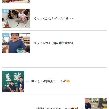
info
くっつくかな？ゲーム！@noa
info
スライムづくり第2弾
＠tida
凛々しい剣道姿！！！