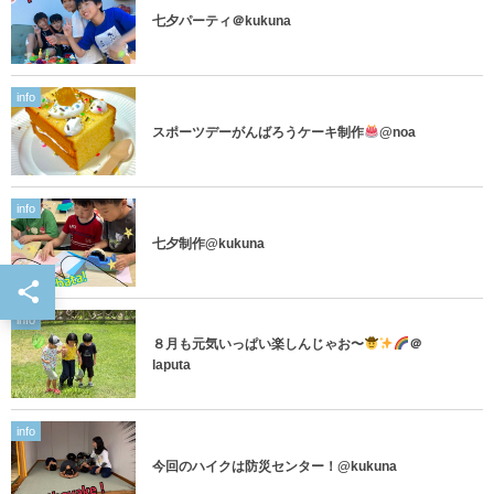
七夕パーティ＠kukuna
info
スポーツデーがんばろうケーキ制作
@noa
info
七夕制作@kukuna
info
８月も元気いっぱい楽しんじゃお〜
＠
laputa
info
今回のハイクは防災センター！@kukuna