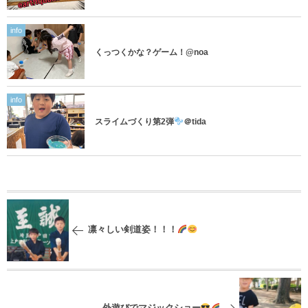
info
くっつくかな？ゲーム！@noa
info
スライムづくり第2弾
＠tida
凛々しい剣道姿！！！