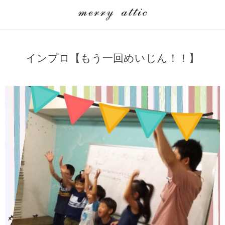
学童クラブ一覧
CLASS
インプロ【もう一回めいじん！！】
埼玉県
merry attic ミュージッククラス
沖縄県
merry attic プログラミング入門クラス/viscuit