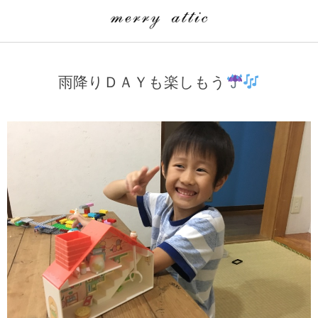
学童クラブ一覧
CLASS
雨降りＤＡＹも楽しもう
埼玉県
merry attic ミュージッククラス
沖縄県
merry attic プログラミング入門クラス/viscuit