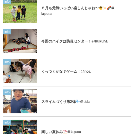
info
８月も元気いっぱい楽しんじゃお〜
＠
laputa
info
今回のハイクは防災センター！@kukuna
info
くっつくかな？ゲーム！@noa
info
スライムづくり第2弾
＠tida
info
楽しい夏休み
＠laputa