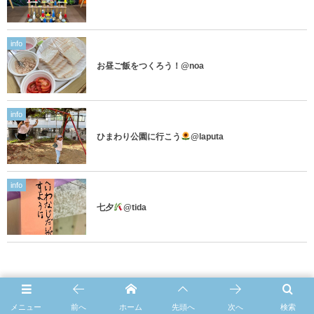
info
お昼ご飯をつくろう！@noa
info
ひまわり公園に行こう
@laputa
info
七夕
@tida
メニュー
前へ
ホーム
先頭へ
次へ
検索