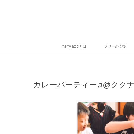
merry attic とは
メリーの支援
カレーパーティー♫@クク