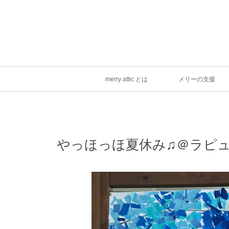
merry attic とは
メリーの支援
やっほっほ夏休み♫＠ラピ