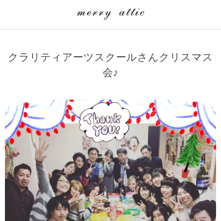
学童クラブ一覧
CLASS
クラリティアーツスクールさんクリスマス
埼玉県
merry attic ミュージッククラス
会♪
沖縄県
merry attic プログラミング入門クラス/viscuit