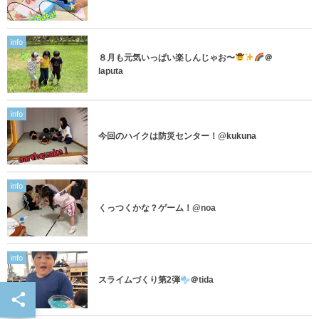
info
８月も元気いっぱい楽しんじゃお〜
＠
laputa
info
今回のハイクは防災センター！@kukuna
info
くっつくかな？ゲーム！@noa
info
スライムづくり第2弾
＠tida