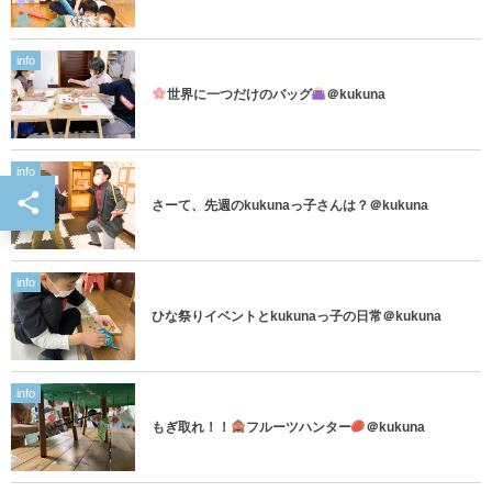
info
世界に一つだけのバッグ
＠kukuna
info
さーて、先週のkukunaっ子さんは？＠kukuna
info
ひな祭りイベントとkukunaっ子の日常＠kukuna
info
もぎ取れ！！
フルーツハンター
＠kukuna