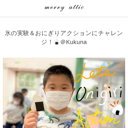
学童クラブ一覧
CLASS
氷の実験＆おにぎりアクションにチャレン
埼玉県
merry attic ミュージッククラス
ジ！
＠Kukuna
沖縄県
merry attic プログラミング入門クラス/viscuit