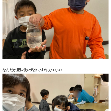
なんだか魔法使い気分ですねぇʕʘ‿ʘʔ