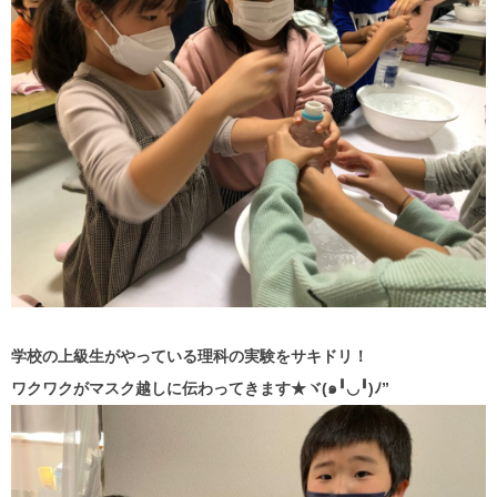
学校の上級生がやっている理科の実験をサキドリ！
ワクワクがマスク越しに伝わってきます★ヾ(๑╹◡╹)ﾉ”