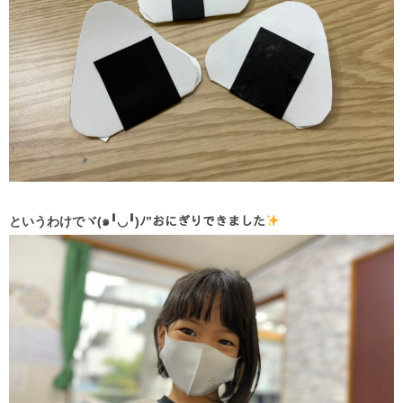
というわけでヾ(๑╹◡╹)ﾉ”おにぎりできました