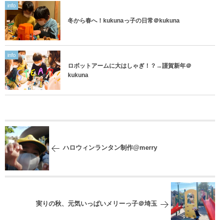
info
冬から春へ！kukunaっ子の日常＠kukuna
info
ロボットアームに大はしゃぎ！？→謹賀新年＠
kukuna
ハロウィンランタン制作@merry
実りの秋、元気いっぱいメリーっ子＠埼玉