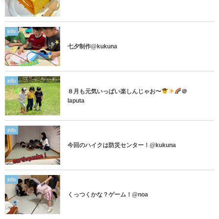
info
七夕制作@kukuna
info
８月も元気いっぱい楽しんじゃお〜
＠
laputa
info
今回のハイクは防災センター！@kukuna
info
くっつくかな？ゲーム！@noa