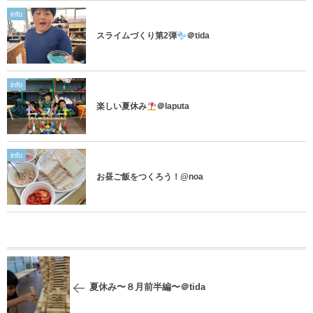
info
スライムづくり第2弾
＠tida
info
楽しい夏休み
＠laputa
info
お昼ご飯をつくろう！@noa
夏休み〜８月前半編〜＠tida