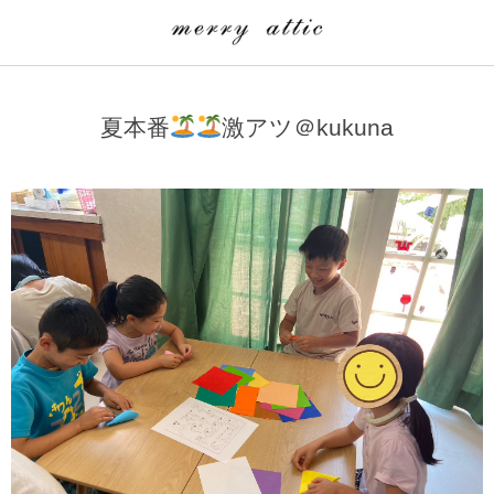
学童クラブ一覧
CLASS
夏本番
激アツ＠kukuna
埼玉県
merry attic ミュージッククラス
沖縄県
merry attic プログラミング入門クラス/viscuit