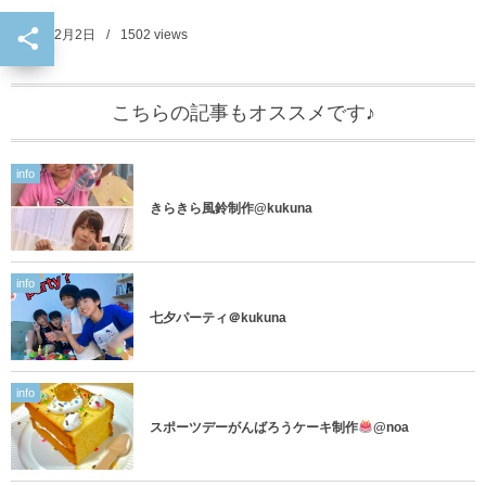
2024年2月2日
1502
views
こちらの記事もオススメです♪
info
きらきら風鈴制作@kukuna
info
七夕パーティ＠kukuna
info
スポーツデーがんばろうケーキ制作
@noa