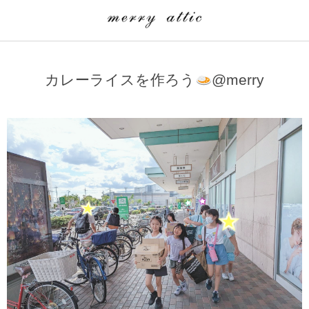
学童クラブ一覧
CLASS
カレーライスを作ろう
@merry
埼玉県
merry attic ミュージッククラス
沖縄県
merry attic プログラミング入門クラス/viscuit