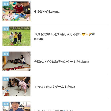
info
七夕制作@kukuna
info
８月も元気いっぱい楽しんじゃお〜
＠
laputa
info
今回のハイクは防災センター！@kukuna
info
くっつくかな？ゲーム！@noa
info