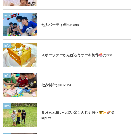
info
七夕パーティ＠kukuna
info
スポーツデーがんばろうケーキ制作
@noa
info
七夕制作@kukuna
info
８月も元気いっぱい楽しんじゃお〜
＠
laputa