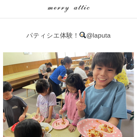
学童クラブ一覧
CLASS
パティシエ体験！
@laputa
埼玉県
merry attic ミュージッククラス
沖縄県
merry attic プログラミング入門クラス/viscuit