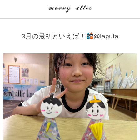
学童クラブ一覧
CLASS
3月の最初といえば！
@laputa
埼玉県
merry attic ミュージッククラス
沖縄県
merry attic プログラミング入門クラス/viscuit