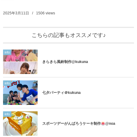
2025年3月11日
1506
views
こちらの記事もオススメです♪
info
きらきら風鈴制作@kukuna
info
七夕パーティ＠kukuna
info
スポーツデーがんばろうケーキ制作
@noa