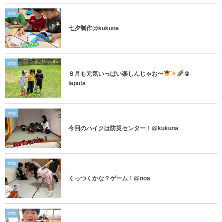
info
七夕制作@kukuna
info
８月も元気いっぱい楽しんじゃお〜
＠
laputa
info
今回のハイクは防災センター！@kukuna
info
くっつくかな？ゲーム！@noa
info