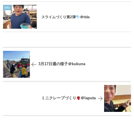
info
スライムづくり第2弾
＠tida
3月17日週の様子＠kukuna
ミニクレープづくり
＠laputa