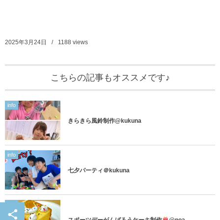
2025年3月24日
1188
views
こちらの記事もオススメです♪
info
きらきら風鈴制作@kukuna
info
七夕パーティ＠kukuna
info
スポーツデーがんばろうケーキ制作
@noa