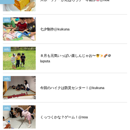
info
七夕制作@kukuna
info
８月も元気いっぱい楽しんじゃお〜
＠
laputa
info
今回のハイクは防災センター！@kukuna
info
くっつくかな？ゲーム！@noa