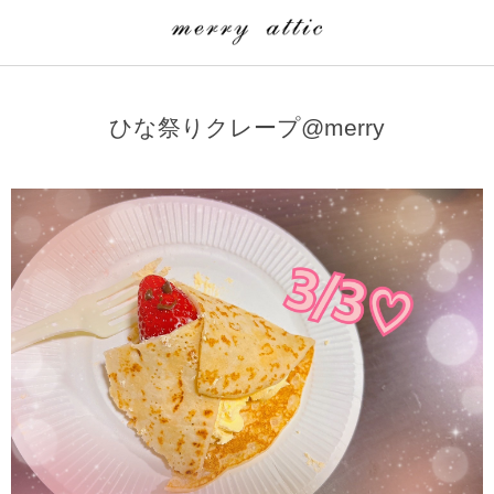
学童クラブ一覧
CLASS
ひな祭りクレープ@merry
埼玉県
merry attic ミュージッククラス
沖縄県
merry attic プログラミング入門クラス/viscuit