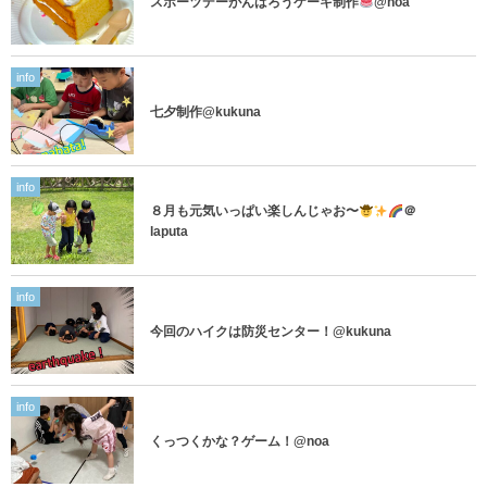
スポーツデーがんばろうケーキ制作
@noa
info
七夕制作@kukuna
info
８月も元気いっぱい楽しんじゃお〜
＠
laputa
info
今回のハイクは防災センター！@kukuna
info
くっつくかな？ゲーム！@noa