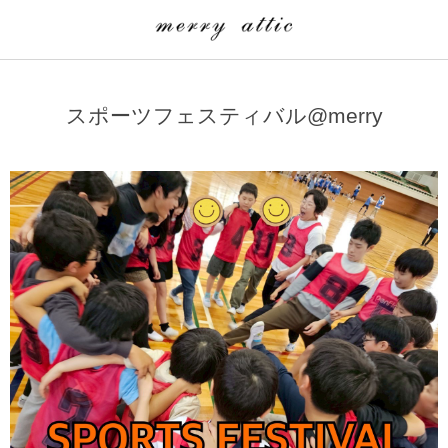
学童クラブ一覧
CLASS
スポーツフェスティバル@merry
埼玉県
merry attic ミュージッククラス
沖縄県
merry attic プログラミング入門クラス/viscuit