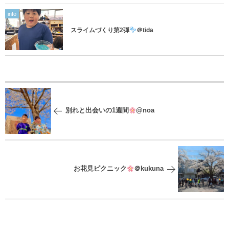
info
スライムづくり第2弾
＠tida
別れと出会いの1週間
@noa
お花見ピクニック
＠kukuna