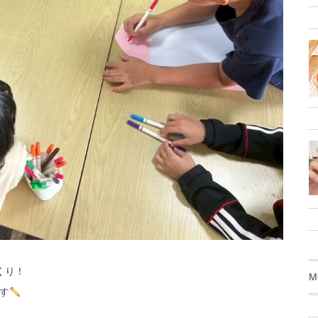
くり！
M
す