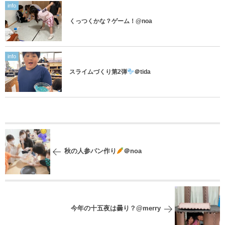
info
くっつくかな？ゲーム！@noa
info
スライムづくり第2弾
＠tida
秋の人参パン作り
＠noa
今年の十五夜は曇り？@merry