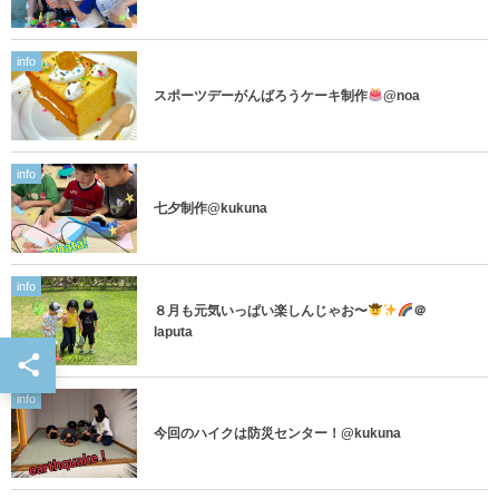
info
スポーツデーがんばろうケーキ制作
@noa
info
七夕制作@kukuna
info
８月も元気いっぱい楽しんじゃお〜
＠
laputa
info
今回のハイクは防災センター！@kukuna