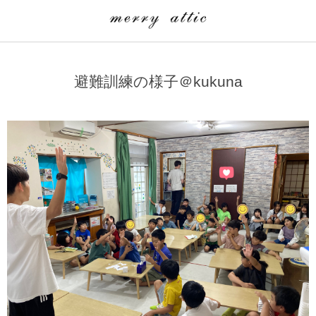
学童クラブ一覧
CLASS
避難訓練の様子＠kukuna
埼玉県
merry attic ミュージッククラス
沖縄県
merry attic プログラミング入門クラス/viscuit