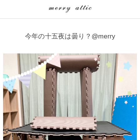
学童クラブ一覧
CLASS
今年の十五夜は曇り？@merry
埼玉県
merry attic ミュージッククラス
沖縄県
merry attic プログラミング入門クラス/viscuit