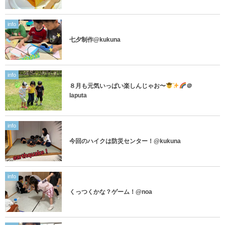
info
七夕制作@kukuna
info
８月も元気いっぱい楽しんじゃお〜
＠
laputa
info
今回のハイクは防災センター！@kukuna
info
くっつくかな？ゲーム！@noa