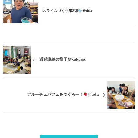
info
スライムづくり第2弾
＠tida
避難訓練の様子＠kukuna
フルーチェパフェをつくろー！
@tida