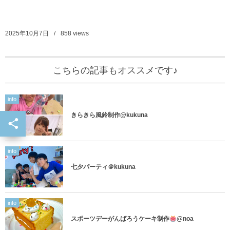
2025年10月7日
858
views
こちらの記事もオススメです♪
info
きらきら風鈴制作@kukuna
info
七夕パーティ＠kukuna
info
スポーツデーがんばろうケーキ制作
@noa