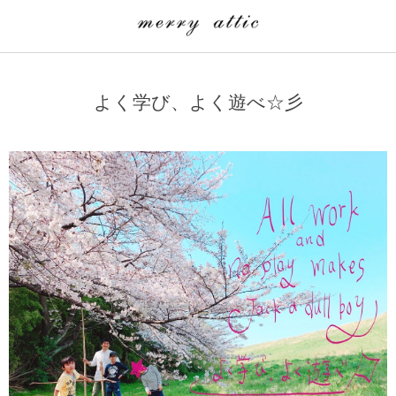
学童クラブ一覧
CLASS
よく学び、よく遊べ☆彡
埼玉県
merry attic ミュージッククラス
沖縄県
merry attic プログラミング入門クラス/viscuit