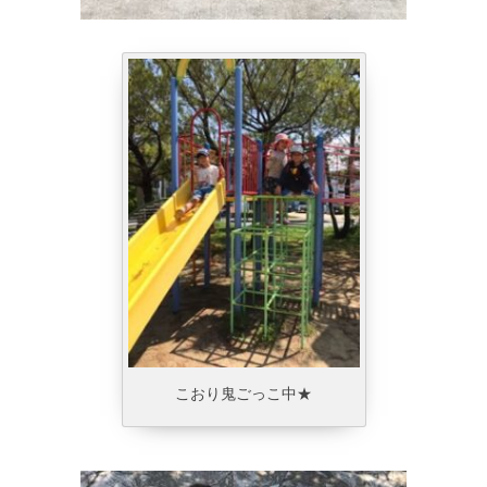
こおり鬼ごっこ中★