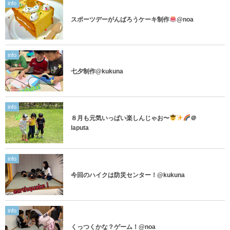
info
スポーツデーがんばろうケーキ制作
@noa
info
七夕制作@kukuna
info
８月も元気いっぱい楽しんじゃお〜
＠
laputa
info
今回のハイクは防災センター！@kukuna
info
くっつくかな？ゲーム！@noa