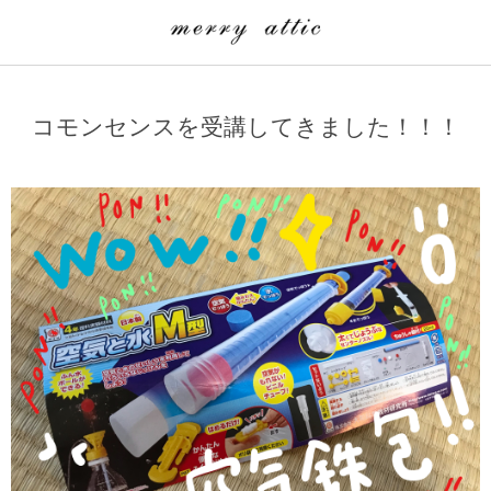
学童クラブ一覧
CLASS
コモンセンスを受講してきました！！！
埼玉県
merry attic ミュージッククラス
沖縄県
merry attic プログラミング入門クラス/viscuit