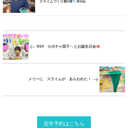
スライムづくり第2弾
＠tida
9/24 カボチャ団子
とお誕生日会
メリーに スライムが あらわれた！
見学予約はこちら