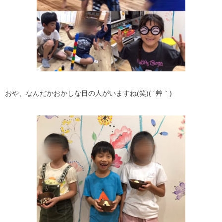
おや、なんだかおかしな目の人がいますね(笑)( ´艸｀)