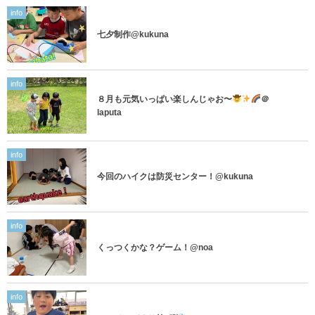
info
七夕制作@kukuna
info
８月も元気いっぱい楽しんじゃお〜
＠
laputa
info
今回のハイクは防災センター！@kukuna
info
くっつくかな？ゲーム！@noa
info