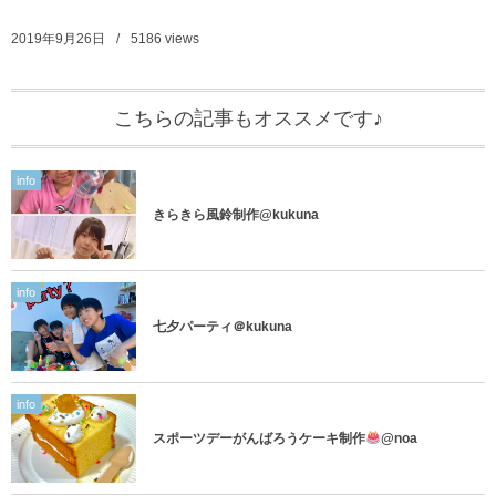
2019年9月26日
5186
views
こちらの記事もオススメです♪
info
きらきら風鈴制作@kukuna
info
七夕パーティ＠kukuna
info
スポーツデーがんばろうケーキ制作
@noa